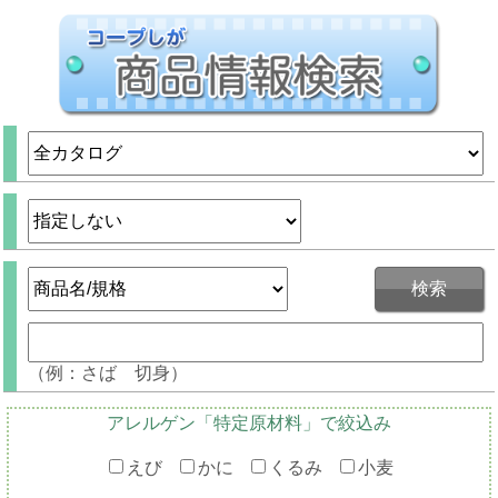
（例：さば 切身）
アレルゲン「特定原材料」で絞込み
えび
かに
くるみ
小麦